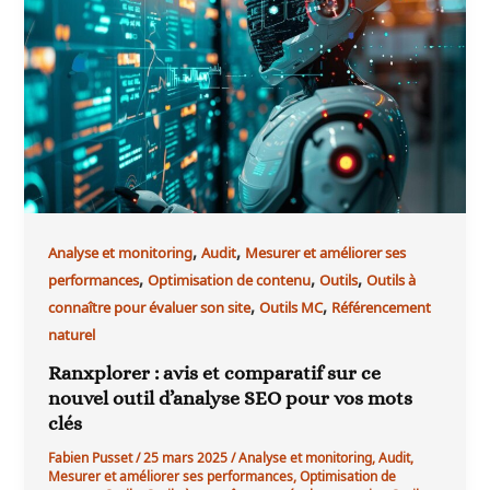
,
,
Analyse et monitoring
Audit
Mesurer et améliorer ses
,
,
,
performances
Optimisation de contenu
Outils
Outils à
,
,
connaître pour évaluer son site
Outils MC
Référencement
naturel
Ranxplorer : avis et comparatif sur ce
nouvel outil d’analyse SEO pour vos mots
clés
Fabien Pusset
/
25 mars 2025
/
Analyse et monitoring
,
Audit
,
Mesurer et améliorer ses performances
,
Optimisation de