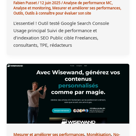
Fabien Pusset
/
12 juin 2025
/
Analyse de performance MC
,
Analyse et monitoring
,
Mesurer et améliorer ses performances
,
Outils
,
Outils à connaître pour évaluer son site
L’essentiel ! Outil testé Google Search Console
Usage principal Suivi de performance et
d’indexation SEO Public cible Freelances,
consultants, TPE, rédacteurs
,
,
Mesurer et améliorer ses performances
Monétisation
No-