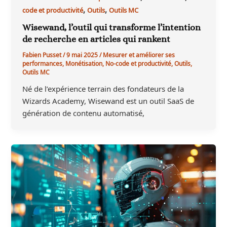
,
,
code et productivité
Outils
Outils MC
Wisewand, l’outil qui transforme l’intention
de recherche en articles qui rankent
Fabien Pusset
/
9 mai 2025
/
Mesurer et améliorer ses
performances
,
Monétisation
,
No-code et productivité
,
Outils
,
Outils MC
Né de l’expérience terrain des fondateurs de la
Wizards Academy, Wisewand est un outil SaaS de
génération de contenu automatisé,