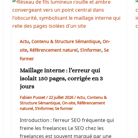
,
,
Actu
Contenu & Structure Sémantique
On-
,
,
,
site
Référencement naturel
S’informer
Se
former
Maillage interne : l’erreur qui
isolait 150 pages, corrigée en 3
jours
Fabien Pusset
/
22 juillet 2026
/
Actu
,
Contenu &
Structure Sémantique
,
On-site
,
Référencement
naturel
,
S’informer
,
Se former
Introduction : l’erreur SEO fréquente qui
freine les freelances Le SEO chez les
freelances est souvent marqué par une