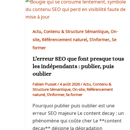
,
,
Actu
Contenu & Structure Sémantique
On-
,
,
,
site
Référencement naturel
S’informer
Se
former
L’erreur SEO que font presque tous
les indépendants : publier, puis
oublier
Fabien Pusset
/
4 août 2026
/
Actu
,
Contenu &
Structure Sémantique
,
On-site
,
Référencement
naturel
,
S’informer
,
Se former
Pourquoi publier puis oublier est une
erreur SEO majeure Le content decay : un
phénomène qui coûte cher Le **content
decay** désigne la dégradation