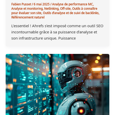
Fabien Pusset
/
6 mai 2025
/
Analyse de performance MC
,
Analyse et monitoring
,
Netlinking
,
Off-site
,
Outils à connaître
pour évaluer son site
,
Outils d’analyse et de suivi de backlinks
,
Référencement naturel
L’essentiel ! Ahrefs s’est imposé comme un outil SEO
incontournable grâce à sa puissance d’analyse et
son infrastructure unique. Puissance