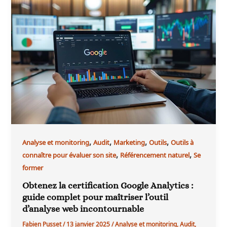
,
,
,
,
Analyse et monitoring
Audit
Marketing
Outils
Outils à
,
,
connaître pour évaluer son site
Référencement naturel
Se
former
Obtenez la certification Google Analytics :
guide complet pour maîtriser l’outil
d’analyse web incontournable
Fabien Pusset
/
13 janvier 2025
/
Analyse et monitoring
,
Audit
,