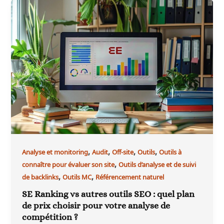
,
,
,
,
Analyse et monitoring
Audit
Off-site
Outils
Outils à
,
connaître pour évaluer son site
Outils d’analyse et de suivi
,
,
de backlinks
Outils MC
Référencement naturel
SE Ranking vs autres outils SEO : quel plan
de prix choisir pour votre analyse de
compétition ?