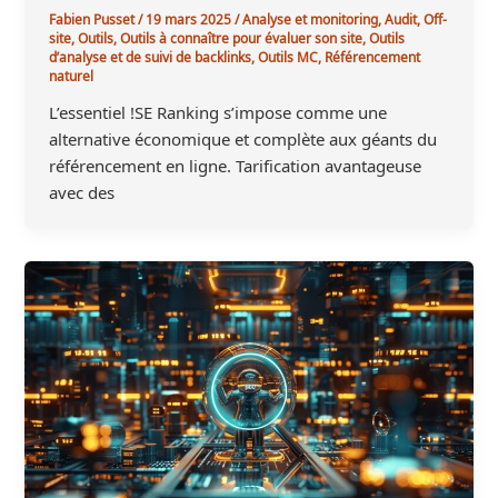
Fabien Pusset
/
19 mars 2025
/
Analyse et monitoring
,
Audit
,
Off-
site
,
Outils
,
Outils à connaître pour évaluer son site
,
Outils
d’analyse et de suivi de backlinks
,
Outils MC
,
Référencement
naturel
L’essentiel !SE Ranking s’impose comme une
alternative économique et complète aux géants du
référencement en ligne. Tarification avantageuse
avec des