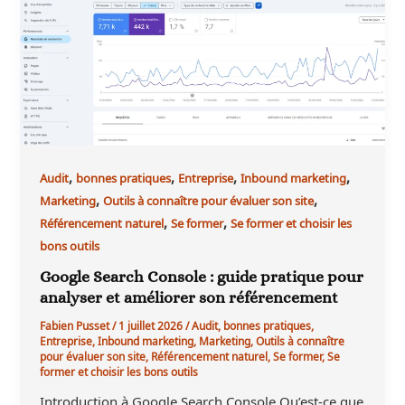
,
,
,
,
Audit
bonnes pratiques
Entreprise
Inbound marketing
,
,
Marketing
Outils à connaître pour évaluer son site
,
,
Référencement naturel
Se former
Se former et choisir les
bons outils
Google Search Console : guide pratique pour
analyser et améliorer son référencement
Fabien Pusset
/
1 juillet 2026
/
Audit
,
bonnes pratiques
,
Entreprise
,
Inbound marketing
,
Marketing
,
Outils à connaître
pour évaluer son site
,
Référencement naturel
,
Se former
,
Se
former et choisir les bons outils
Introduction à Google Search Console Qu’est-ce que