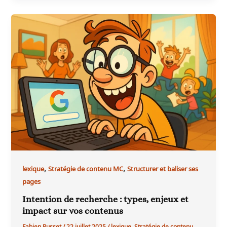
,
,
lexique
Stratégie de contenu MC
Structurer et baliser ses
pages
Intention de recherche : types, enjeux et
impact sur vos contenus
Fabien Pusset
/
22 juillet 2025
/
lexique
,
Stratégie de contenu