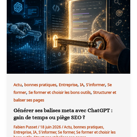
,
,
,
,
,
Actu
bonnes pratiques
Entreprise
IA
S'informer
Se
,
,
former
Se former et choisir les bons outils
Structurer et
baliser ses pages
Générer ses balises meta avec ChatGPT :
gain de temps ou piège SEO ?
Fabien Pusset
/
18 juin 2026
/
Actu
,
bonnes pratiques
,
Entreprise
,
IA
,
S'informer
,
Se former
,
Se former et choisir les