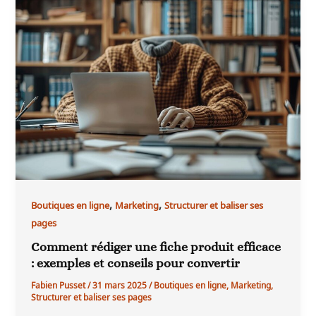
,
,
Boutiques en ligne
Marketing
Structurer et baliser ses
pages
Comment rédiger une fiche produit efficace
: exemples et conseils pour convertir
Fabien Pusset
/
31 mars 2025
/
Boutiques en ligne
,
Marketing
,
Structurer et baliser ses pages