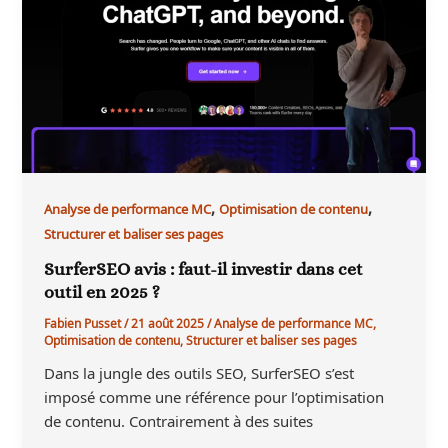
,
,
Analyse de performance MC
Optimisation de contenu
Structurer et baliser ses pages
SurferSEO avis : faut-il investir dans cet
outil en 2025 ?
Fabien Pusset
/
21 août 2025
/
Analyse de performance MC
,
Optimisation de contenu
,
Structurer et baliser ses pages
Dans la jungle des outils SEO, SurferSEO s’est
imposé comme une référence pour l’optimisation
de contenu. Contrairement à des suites