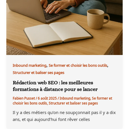
,
,
Inbound marketing
Se former et choisir les bons outils
Structurer et baliser ses pages
Rédaction web SEO : les meilleures
formations à distance pour se lancer
Fabien Pusset
/
6 août 2025
/
Inbound marketing
,
Se former et
choisir les bons outils
,
Structurer et baliser ses pages
Il y a des métiers qu’on ne soupçonnait pas il y a dix
ans, et qui aujourd’hui font rêver celles