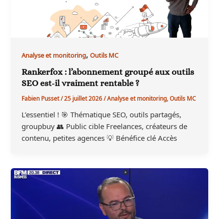
,
Analyse et monitoring
Outils MC
Rankerfox : l’abonnement groupé aux outils
SEO est-il vraiment rentable ?
Fabien Pusset
/
25 juillet 2026
/
Analyse et monitoring
,
Outils MC
L’essentiel ! 🎯 Thématique SEO, outils partagés,
groupbuy 👥 Public cible Freelances, créateurs de
contenu, petites agences 💡 Bénéfice clé Accès