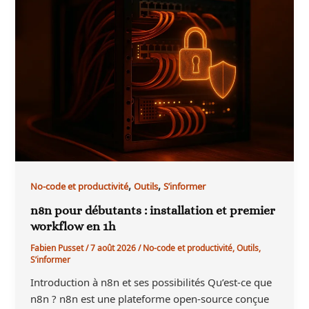
,
,
No-code et productivité
Outils
S’informer
n8n pour débutants : installation et premier
workflow en 1h
Fabien Pusset
/
7 août 2026
/
No-code et productivité
,
Outils
,
S’informer
Introduction à n8n et ses possibilités Qu’est-ce que
n8n ? n8n est une plateforme open-source conçue