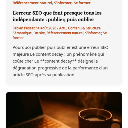
,
,
Référencement naturel
S’informer
Se former
L’erreur SEO que font presque tous les
indépendants : publier, puis oublier
Fabien Pusset
/
4 août 2026
/
Actu
,
Contenu & Structure
Sémantique
,
On-site
,
Référencement naturel
,
S’informer
,
Se
former
Pourquoi publier puis oublier est une erreur SEO
majeure Le content decay : un phénomène qui
coûte cher Le **content decay** désigne la
dégradation progressive de la performance d’un
article SEO après sa publication.