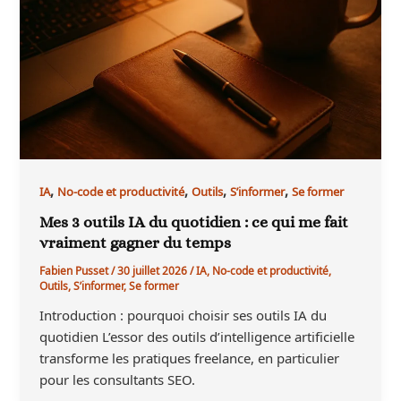
,
,
,
,
IA
No-code et productivité
Outils
S’informer
Se former
Mes 3 outils IA du quotidien : ce qui me fait
vraiment gagner du temps
Fabien Pusset
/
30 juillet 2026
/
IA
,
No-code et productivité
,
Outils
,
S’informer
,
Se former
Introduction : pourquoi choisir ses outils IA du
quotidien L’essor des outils d’intelligence artificielle
transforme les pratiques freelance, en particulier
pour les consultants SEO.