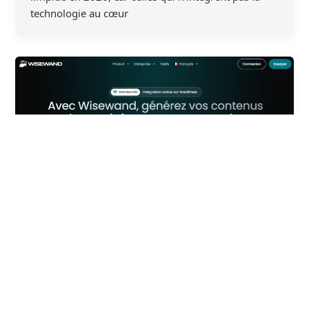
technologie au cœur
,
,
,
,
Marketing
No-code et productivité
Outils
S'informer
Se
former et choisir les bons outils