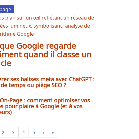
page
 que Google regarde
iment quand il classe un
icle
rer ses balises meta avec ChatGPT :
 de temps ou piège SEO ?
On-Page : comment optimiser vos
s pour plaire à Google (et à vos
eurs)
2
3
4
5
›
»