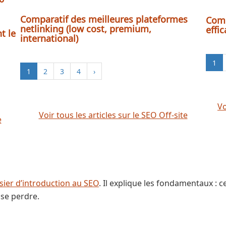
Comparatif des meilleures plateformes
Comm
netlinking (low cost, premium,
effi
t le
international)
1
1
2
3
4
›
Vo
Voir tous les articles sur le SEO Off-site
e
sier d’introduction au SEO
. Il explique les fondamentaux : 
se perdre.