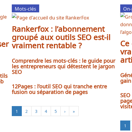
Mots-clés
On-
Rankerfox : l’abonnement
groupé aux outils SEO est-il
Ce
ser
vraiment rentable ?
vra
art
Comprendre les mots-clés : le guide pour
les entrepreneurs qui détestent le jargon
SEO
Géné
tils
gain
eb
12Pages : l’outil SEO qui tranche entre
fusion ou séparation de pages
SEO 
page
visit
1
2
3
4
5
›
»
1