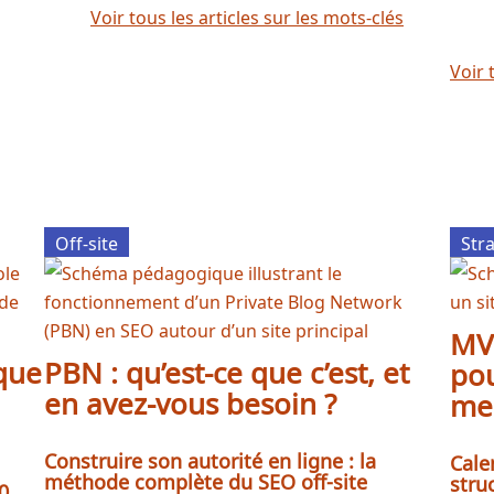
Voir tous les articles sur les mots-clés
Voir 
Off-site
Str
MVP
sque
PBN : qu’est-ce que c’est, et
pou
en avez-vous besoin ?
mes
Construire son autorité en ligne : la
Cale
méthode complète du SEO off-site
stru
50