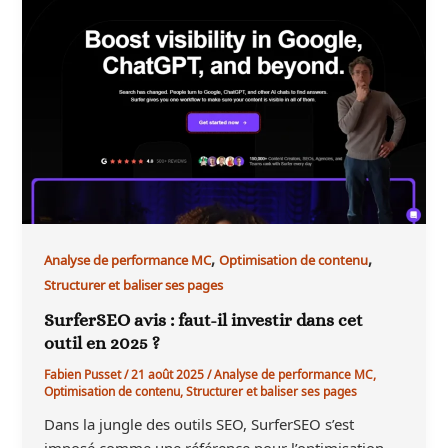
,
,
Analyse de performance MC
Optimisation de contenu
Structurer et baliser ses pages
SurferSEO avis : faut-il investir dans cet
outil en 2025 ?
Fabien Pusset
/
21 août 2025
/
Analyse de performance MC
,
Optimisation de contenu
,
Structurer et baliser ses pages
Dans la jungle des outils SEO, SurferSEO s’est
imposé comme une référence pour l’optimisation