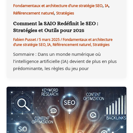
,
,
Fondamentaux et architecture d’une stratégie SEO
IA
,
Référencement naturel
Stratégies
Comment la SAIO Redéfinit le SEO :
Stratégies et Outils pour 2025
Fabien Pusset
/
5 mars 2025
/
Fondamentaux et architecture
d’une stratégie SEO
,
IA
,
Référencement naturel
,
Stratégies
Sommaire : Dans un monde numérique où
l’intelligence artificielle (IA) devient de plus en plus
prédominante, les règles du jeu pour