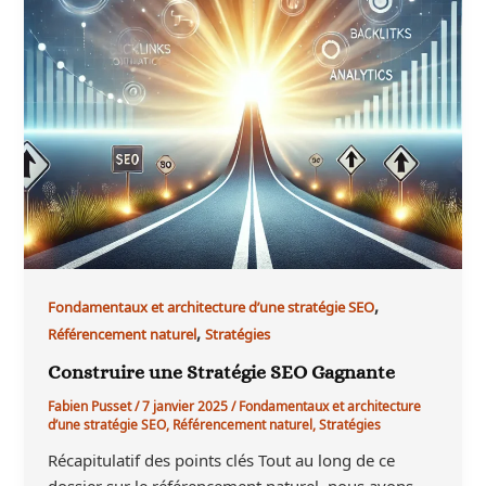
,
Fondamentaux et architecture d’une stratégie SEO
,
Référencement naturel
Stratégies
Construire une Stratégie SEO Gagnante
Fabien Pusset
/
7 janvier 2025
/
Fondamentaux et architecture
d’une stratégie SEO
,
Référencement naturel
,
Stratégies
Récapitulatif des points clés Tout au long de ce
dossier sur le référencement naturel, nous avons