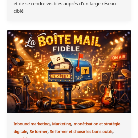
et de se rendre visibles auprès d’un large réseau
ciblé.
,
,
Inbound marketing
Marketing
monétisation et stratégie
,
,
,
digitale
Se former
Se former et choisir les bons outils