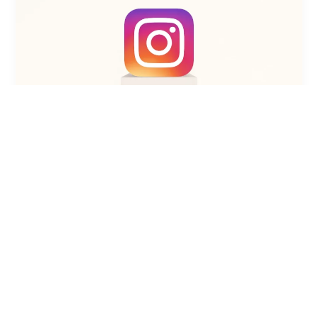
,
,
Inbound marketing
Plateformes de monétisation
Réseaux
,
,
sociaux (TikTok / YouTube / Instagram)
RS vidéo
Se former
et choisir les bons outils
Classement 2025 des meilleures formations
Instagram (CPF, en ligne, certifiées)
Fabien Pusset
/
25 septembre 2025
/
Inbound marketing
,
Plateformes de monétisation
,
Réseaux sociaux (TikTok / YouTube
/ Instagram)
,
RS vidéo
,
Se former et choisir les bons outils