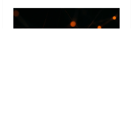
Maillage interne : l’erreur qui isolait 150
pages, corrigée en 3 jours
22 juillet 2026