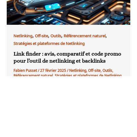
,
,
,
,
Netlinking
Off-site
Outils
Référencement naturel
Stratégies et plateformes de Netlinking
Link finder : avis, comparatif et code promo
pour l’outil de netlinking et backlinks
Fabien Pusset
/
27 février 2025
/
Netlinking
,
Off-site
,
Outils
,
Référencement naturel
,
Stratégies et plateformes de Netlinking
Points clés Détails Présentation de Link Finder
Comparateur de prix pour backlinks, développé par
Lucio Laria et Julien Gadhano Fonctionnalités