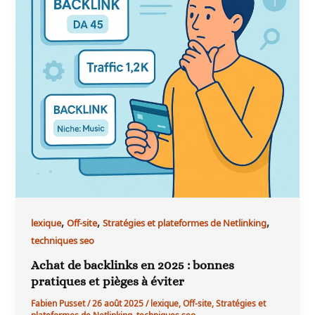
,
,
,
lexique
Off-site
Stratégies et plateformes de Netlinking
techniques seo
Achat de backlinks en 2025 : bonnes
pratiques et pièges à éviter
Fabien Pusset
/
26 août 2025
/
lexique
,
Off-site
,
Stratégies et
plateformes de Netlinking
,
techniques seo