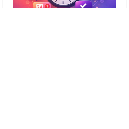
Faut-il automatiser ses messages
Instagram ? Ce que les créateurs sous-
estiment
11 mars 2026
PRÉCÉDENT
SUIVANT