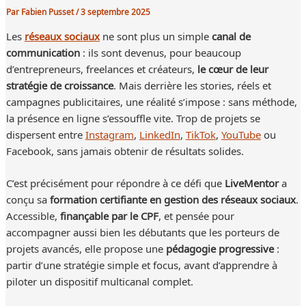
Par
Fabien Pusset
/
3 septembre 2025
Les
réseaux sociaux
ne sont plus un simple
canal de
communication
: ils sont devenus, pour beaucoup
d’entrepreneurs, freelances et créateurs,
le cœur de leur
stratégie de croissance
. Mais derrière les stories, réels et
campagnes publicitaires, une réalité s’impose : sans méthode,
la présence en ligne s’essouffle vite. Trop de projets se
dispersent entre
Instagram
,
LinkedIn
,
TikTok
,
YouTube
ou
Facebook, sans jamais obtenir de résultats solides.
C’est précisément pour répondre à ce défi que
LiveMentor
a
conçu sa
formation certifiante en gestion des réseaux sociaux
.
Accessible,
finançable par le CPF
, et pensée pour
accompagner aussi bien les débutants que les porteurs de
projets avancés, elle propose une
pédagogie progressive
:
partir d’une stratégie simple et focus, avant d’apprendre à
piloter un dispositif multicanal complet.