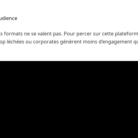
audience
es formats ne se valent pas. Pour percer sur cette plateforme
trop léchées ou corporates génèrent moins d’engagement que