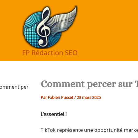
Aller
au
contenu
Comment percer sur Tik
Par
Fabien Pusset
/
23 mars 2025
L’essentiel !
TikTok représente une opportunité marketi