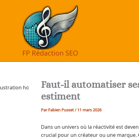
Aller
au
contenu
Faut-il automatiser s
estiment
Par
Fabien Pusset
/
11 mars 2026
Dans un univers où la réactivité est deve
crucial pour un créateur ou une marque. 