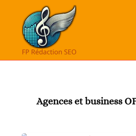
Aller
au
contenu
Agences et business O