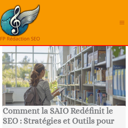
Aller
au
contenu
Comment la SAIO Redéfinit le
SEO : Stratégies et Outils pour