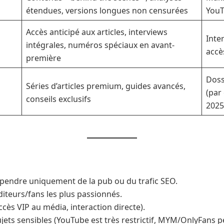
étendues, versions longues non censurées
YouT
Accès anticipé aux articles, interviews
Inte
intégrales, numéros spéciaux en avant-
accè
première
Doss
Séries d’articles premium, guides avancés,
(par
conseils exclusifs
2025
pendre uniquement de la pub ou du trafic SEO.
iteurs/fans les plus passionnés.
ccès VIP au média, interaction directe).
jets sensibles (YouTube est très restrictif, MYM/OnlyFans pe