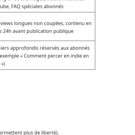
ube, FAQ spéciales abonnés
rviews longues non coupées, contenu en
s 24h avant publication publique
iers approfondis réservés aux abonnés
 exemple « Comment percer en indie en
 »)
rmettent plus de liberté).