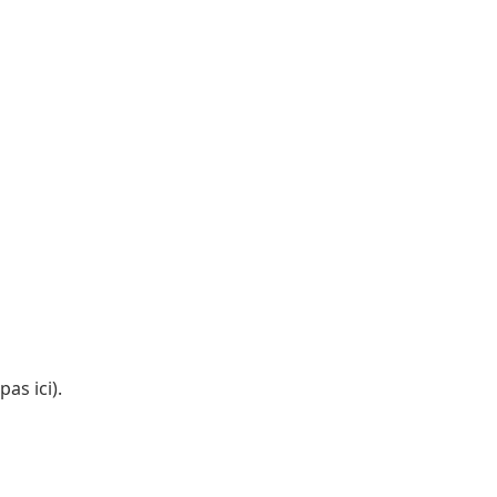
as ici).