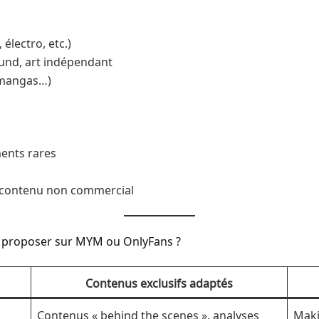
électro, etc.)
ound, art indépendant
 mangas…)
ents rares
s, contenu non commercial
ls proposer sur MYM ou OnlyFans ?
Contenus exclusifs adaptés
Contenus « behind the scenes », analyses
Maki