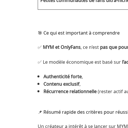
🎯 Ce qui est important à comprendre
✅
MYM et OnlyFans
, ce n’est
pas que pour
✅ Le modèle économique est basé sur
l’
Authenticité forte
,
Contenu exclusif
,
Récurrence relationnelle
(rester actif 
📌 Résumé rapide des critères pour réussi
Un créateur a intérêt à se lancer sur MYM