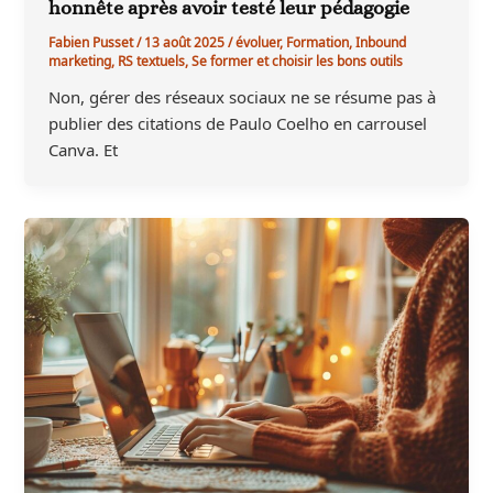
honnête après avoir testé leur pédagogie
Fabien Pusset
/
13 août 2025
/
évoluer
,
Formation
,
Inbound
marketing
,
RS textuels
,
Se former et choisir les bons outils
Non, gérer des réseaux sociaux ne se résume pas à
publier des citations de Paulo Coelho en carrousel
Canva. Et