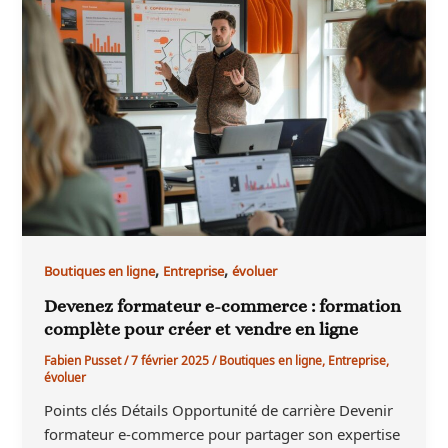
,
,
Boutiques en ligne
Entreprise
évoluer
Devenez formateur e-commerce : formation
complète pour créer et vendre en ligne
Fabien Pusset
/
7 février 2025
/
Boutiques en ligne
,
Entreprise
,
évoluer
Points clés Détails Opportunité de carrière Devenir
formateur e-commerce pour partager son expertise