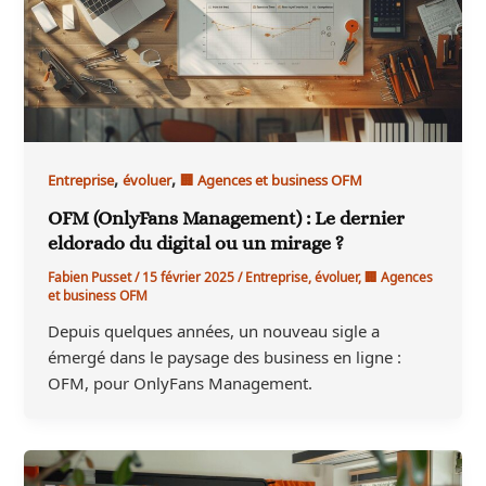
,
,
Entreprise
évoluer
🏢 Agences et business OFM
OFM (OnlyFans Management) : Le dernier
eldorado du digital ou un mirage ?
Fabien Pusset
/
15 février 2025
/
Entreprise
,
évoluer
,
🏢 Agences
et business OFM
Depuis quelques années, un nouveau sigle a
émergé dans le paysage des business en ligne :
OFM, pour OnlyFans Management.