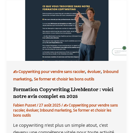
,
,
✍️ Copywriting pour vendre sans racoler
évoluer
Inbound
,
marketing
Se former et choisir les bons outils
Formation Copywriting LiveMentor : voici
notre avis complet en 2025
Fabien Pusset
/
27 août 2025
/
✍️ Copywriting pour vendre sans
racoler
,
évoluer
,
Inbound marketing
,
Se former et choisir les
bons outils
Le copywriting n’est plus un simple atout, c’est
devenu une compétence vitale pour toute activité