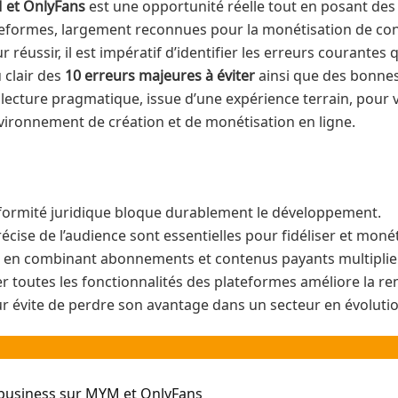
et OnlyFans
est une opportunité réelle tout en posant des dé
plateformes, largement reconnues pour la monétisation de c
r réussir, il est impératif d’identifier les erreurs courante
 clair des
10 erreurs majeures à éviter
ainsi que des bonnes
lecture pragmatique, issue d’une expérience terrain, pour 
vironnement de création et de monétisation en ligne.
conformité juridique bloque durablement le développement.
récise de l’audience sont essentielles pour fidéliser et moné
on en combinant abonnements et contenus payants multiplie 
r toutes les fonctionnalités des plateformes améliore la ren
ur évite de perdre son avantage dans un secteur en évolutio
 business sur MYM et OnlyFans