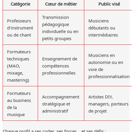
Catégorie
Cœur de métier
Public visé
Transmission
Professeurs
Musiciens
pédagogique
d’instrument
débutants ou
individuelle ou en
ou de chant
intermédiaires
petits groupes
Formateurs
Musiciens en
techniques
Enseignement de
autonomie ou en
(MAO,
compétences
voie de
mixage,
professionnelles
professionnalisation
mastering)
Formateurs
Accompagnement
Artistes DIY,
au business
stratégique et
managers, porteurs
de la
administratif
de projet
musique
Chaque profil a ses codes, ses forces… et ses défis :