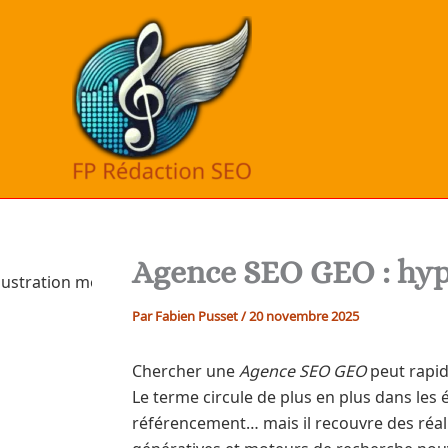
Aller
au
contenu
Agence SEO GEO : hyp
Par
Fabien Pusset
/
20 novembre 2025
Chercher une
Agence SEO GEO
peut rapid
Le terme circule de plus en plus dans les 
référencement… mais il recouvre des réalit
génératives et moteurs de recherche nouv