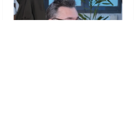
Elliott Bobiet : portrait d’un activiste du
SEO
30 janvier 2026
PRÉCÉDENT
SUIVANT