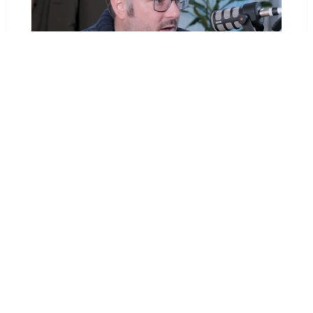
Elliott Bobiet : portrait d’un activiste du
SEO
30 janvier 2026
PRÉCÉDENT
SUIVANT